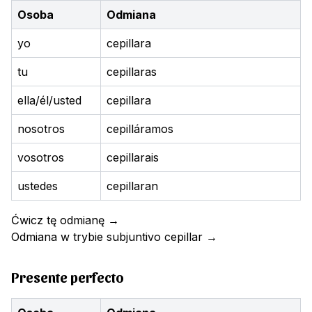
Osoba
Odmiana
yo
cepillara
tu
cepillaras
ella/él/usted
cepillara
nosotros
cepilláramos
vosotros
cepillarais
ustedes
cepillaran
Ćwicz tę odmianę
→
Odmiana w trybie subjuntivo
cepillar
→
Presente perfecto