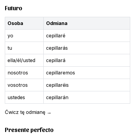
Futuro
Osoba
Odmiana
yo
cepillaré
tu
cepillarás
ella/él/usted
cepillará
nosotros
cepillaremos
vosotros
cepillaréis
ustedes
cepillarán
Ćwicz tę odmianę
→
Presente perfecto