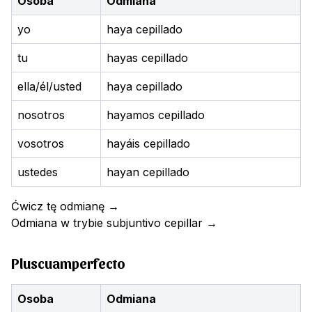
Osoba
Odmiana
yo
haya cepillado
tu
hayas cepillado
ella/él/usted
haya cepillado
nosotros
hayamos cepillado
vosotros
hayáis cepillado
ustedes
hayan cepillado
Ćwicz tę odmianę
→
Odmiana w trybie subjuntivo
cepillar
→
Pluscuamperfecto
Osoba
Odmiana