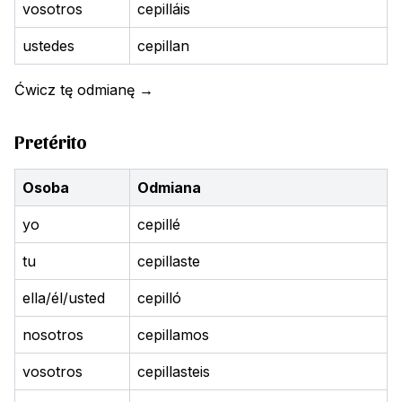
vosotros
cepilláis
ustedes
cepillan
Ćwicz tę odmianę
→
Pretérito
Osoba
Odmiana
yo
cepillé
tu
cepillaste
ella/él/usted
cepilló
nosotros
cepillamos
vosotros
cepillasteis