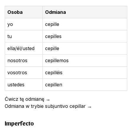
Osoba
Odmiana
yo
cepille
tu
cepilles
ella/él/usted
cepille
nosotros
cepillemos
vosotros
cepilléis
ustedes
cepillen
Ćwicz tę odmianę
→
Odmiana w trybie subjuntivo
cepillar
→
Imperfecto