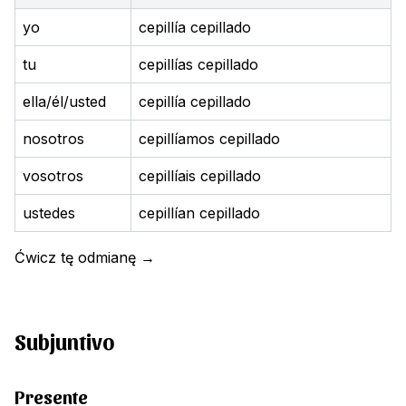
yo
cepillía cepillado
tu
cepillías cepillado
ella/él/usted
cepillía cepillado
nosotros
cepillíamos cepillado
vosotros
cepillíais cepillado
ustedes
cepillían cepillado
Ćwicz tę odmianę
→
Subjuntivo
Presente