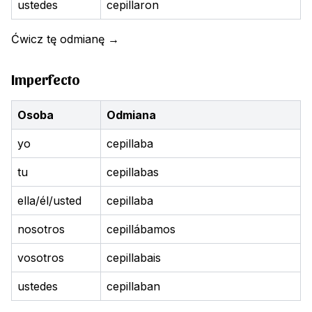
ustedes
cepillaron
Ćwicz tę odmianę
→
Imperfecto
Osoba
Odmiana
yo
cepillaba
tu
cepillabas
ella/él/usted
cepillaba
nosotros
cepillábamos
vosotros
cepillabais
ustedes
cepillaban