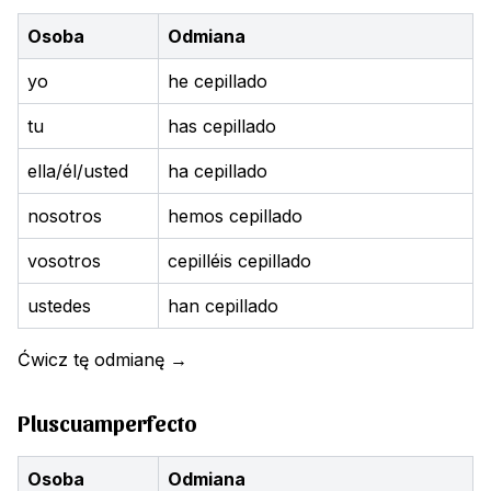
Osoba
Odmiana
yo
he cepillado
tu
has cepillado
ella/él/usted
ha cepillado
nosotros
hemos cepillado
vosotros
cepilléis cepillado
ustedes
han cepillado
Ćwicz tę odmianę
→
Pluscuamperfecto
Osoba
Odmiana