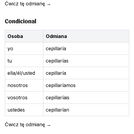
Ćwicz tę odmianę
→
Condicional
Osoba
Odmiana
yo
cepillaría
tu
cepillarías
ella/él/usted
cepillaría
nosotros
cepillaríamos
vosotros
cepillaríais
ustedes
cepillarían
Ćwicz tę odmianę
→