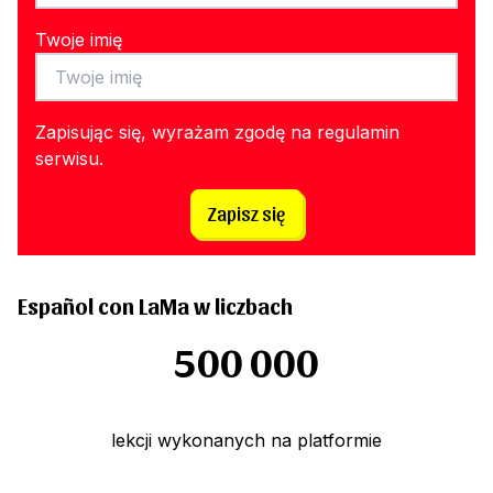
Twoje imię
Zapisując się, wyrażam zgodę na
regulamin
serwisu
.
Zapisz się
Español con LaMa w liczbach
500 000
lekcji wykonanych na platformie