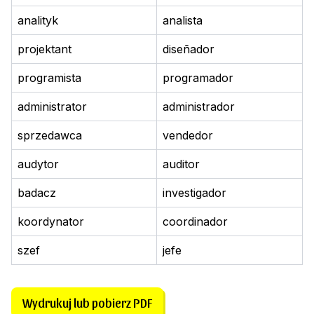
analityk
analista
projektant
diseñador
programista
programador
administrator
administrador
sprzedawca
vendedor
audytor
auditor
badacz
investigador
koordynator
coordinador
szef
jefe
Wydrukuj lub pobierz PDF