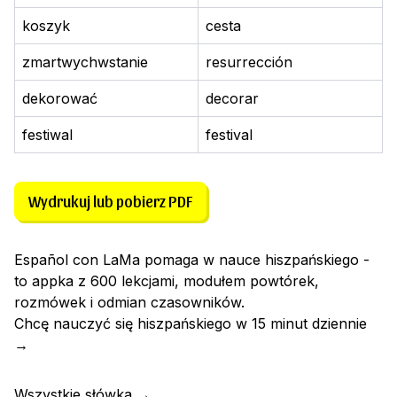
koszyk
cesta
zmartwychwstanie
resurrección
dekorować
decorar
festiwal
festival
Wydrukuj lub pobierz PDF
Español con LaMa pomaga w nauce hiszpańskiego -
to appka z 600 lekcjami, modułem powtórek,
rozmówek i odmian czasowników.
Chcę nauczyć się hiszpańskiego w 15 minut dziennie
→
Wszystkie słówka
→