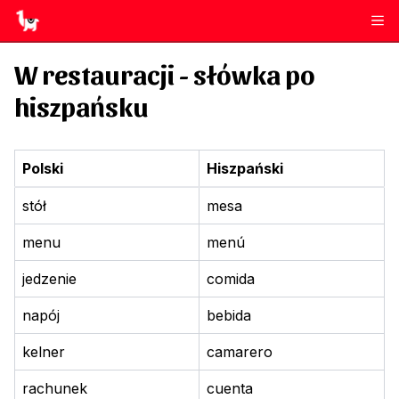
W restauracji
- słówka po
hiszpańsku
Polski
Hiszpański
stół
mesa
menu
menú
jedzenie
comida
napój
bebida
kelner
camarero
rachunek
cuenta