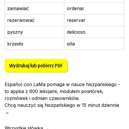
zamawiać
ordenar
rezerwować
reservar
pyszny
delicioso
krzesło
silla
Wydrukuj lub pobierz PDF
Español con LaMa pomaga w nauce hiszpańskiego -
to appka z 600 lekcjami, modułem powtórek,
rozmówek i odmian czasowników.
Chcę nauczyć się hiszpańskiego w 15 minut dziennie
→
Wszystkie słówka
→