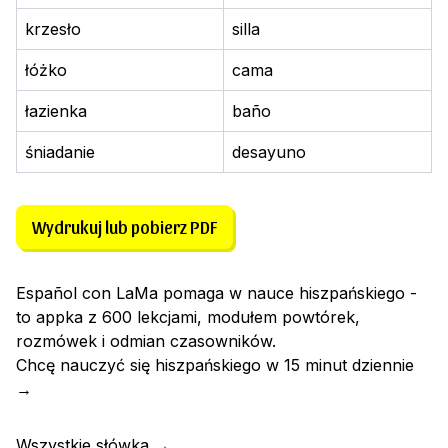
krzesło
silla
łóżko
cama
łazienka
baño
śniadanie
desayuno
Wydrukuj lub pobierz PDF
Español con LaMa pomaga w nauce hiszpańskiego -
to appka z 600 lekcjami, modułem powtórek,
rozmówek i odmian czasowników.
Chcę nauczyć się hiszpańskiego w 15 minut dziennie
→
Wszystkie słówka
→