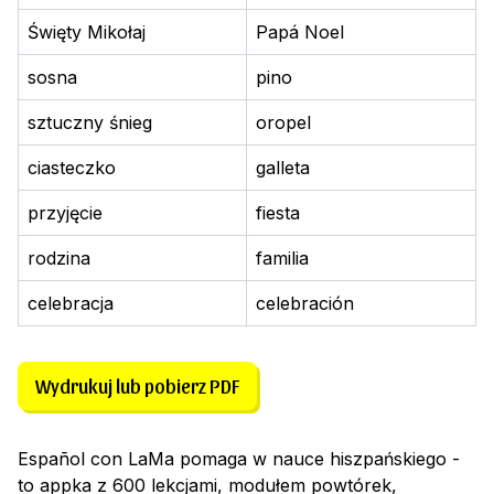
Święty Mikołaj
Papá Noel
sosna
pino
sztuczny śnieg
oropel
ciasteczko
galleta
przyjęcie
fiesta
rodzina
familia
celebracja
celebración
Wydrukuj lub pobierz PDF
Español con LaMa pomaga w nauce hiszpańskiego -
to appka z 600 lekcjami, modułem powtórek,