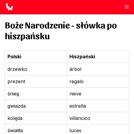
Boże Narodzenie
- słówka po
hiszpańsku
Polski
Hiszpański
drzewko
árbol
prezent
regalo
śnieg
nieve
gwiazda
estrella
kolęda
villancico
światła
luces