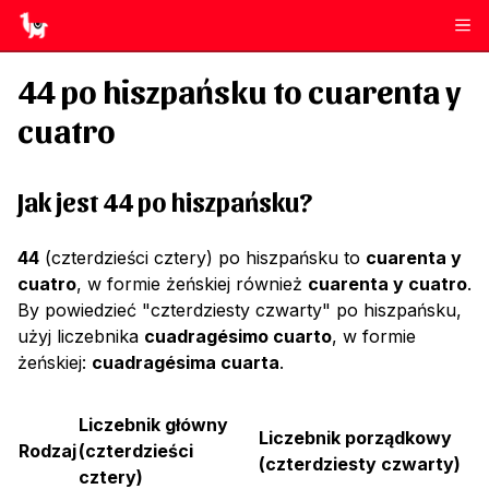
44
po hiszpańsku to
cuarenta y
cuatro
Jak jest 44 po hiszpańsku?
44
(czterdzieści cztery) po hiszpańsku to
cuarenta y
cuatro
, w formie żeńskiej również
cuarenta y cuatro
.
By powiedzieć "czterdziesty czwarty" po hiszpańsku,
użyj liczebnika
cuadragésimo cuarto
, w formie
żeńskiej:
cuadragésima cuarta
.
Liczebnik główny
Liczebnik porządkowy
Rodzaj
(
czterdzieści
(
czterdziesty czwarty
)
cztery
)