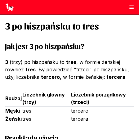
3
po hiszpańsku to
tres
Jak jest 3 po hiszpańsku?
3
(trzy) po hiszpańsku to
tres
, w formie żeńskiej
również
tres
. By powiedzieć "trzeci" po hiszpańsku,
użyj liczebnika
tercero
, w formie żeńskiej:
tercera
.
Liczebnik główny
Liczebnik porządkowy
Rodzaj
(
trzy
)
(
trzeci
)
Męski
tres
tercero
Żeński
tres
tercera
Przykłady użycia