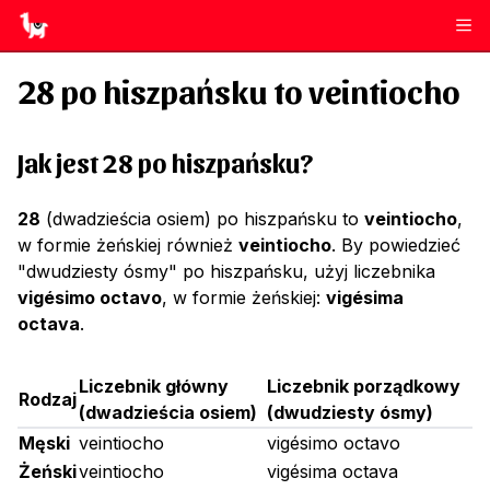
28
po hiszpańsku to
veintiocho
Jak jest 28 po hiszpańsku?
28
(dwadzieścia osiem) po hiszpańsku to
veintiocho
,
w formie żeńskiej również
veintiocho
. By powiedzieć
"dwudziesty ósmy" po hiszpańsku, użyj liczebnika
vigésimo octavo
, w formie żeńskiej:
vigésima
octava
.
Liczebnik główny
Liczebnik porządkowy
Rodzaj
(
dwadzieścia osiem
)
(
dwudziesty ósmy
)
Męski
veintiocho
vigésimo octavo
Żeński
veintiocho
vigésima octava