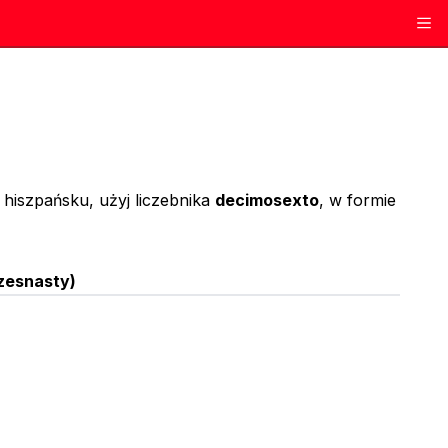
 hiszpańsku, użyj liczebnika
decimosexto
, w formie
zesnasty
)