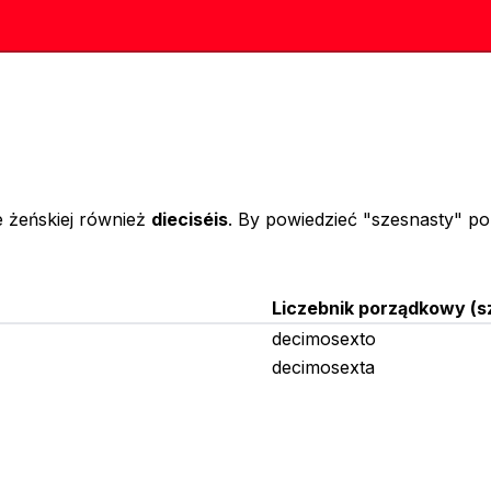
e żeńskiej również
dieciséis
. By powiedzieć "szesnasty" po
Liczebnik porządkowy
(
s
decimosexto
decimosexta