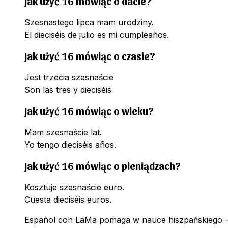
Jak użyć 16 mówiąc o dacie?
Szesnastego lipca mam urodziny.
El dieciséis de julio es mi cumpleaños.
Jak użyć 16 mówiąc o czasie?
Jest trzecia szesnaście
Son las tres y dieciséis
Jak użyć 16 mówiąc o wieku?
Mam szesnaście lat.
Yo tengo dieciséis años.
Jak użyć 16 mówiąc o pieniądzach?
Kosztuje szesnaście euro.
Cuesta dieciséis euros.
Español con LaMa pomaga w nauce hiszpańskiego -