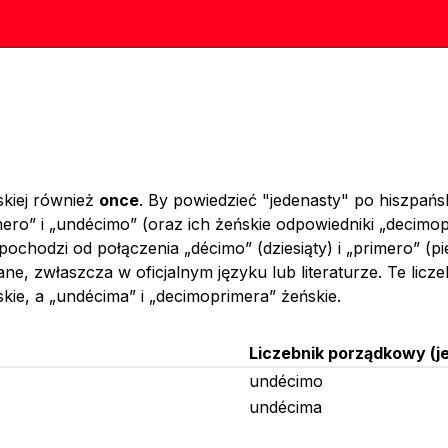
skiej również
once
. By powiedzieć "jedenasty" po hiszpańs
ero” i „undécimo” (oraz ich żeńskie odpowiedniki „decimo
ochodzi od połączenia „décimo” (dziesiąty) i „primero” (pi
e, zwłaszcza w oficjalnym języku lub literaturze. Te liczeb
ie, a „undécima” i „decimoprimera” żeńskie.
Liczebnik porządkowy
(
j
undécimo
undécima