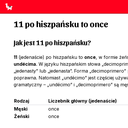
11
po hiszpańsku to
once
Jak jest 11 po hiszpańsku?
11
(jedenaście) po hiszpańsku to
once
, w formie żeń
undécima
. W języku hiszpańskim słowa „decimoprim
„jedenasty” lub „jedenasta”. Forma „decimoprimero” p
poprawna. Natomiast „undécimo” jest częściej używan
gramatyczny – „undécimo” i „decimoprimero” są męsk
Rodzaj
Liczebnik główny
(
jedenaście
)
Męski
once
Żeński
once