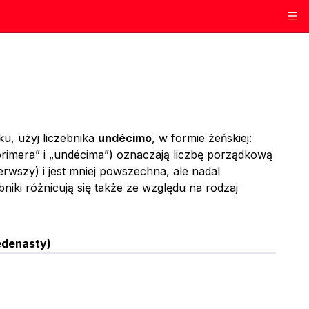
ku, użyj liczebnika
undécimo
, w formie żeńskiej:
primera” i „undécima”) oznaczają liczbę porządkową
erwszy) i jest mniej powszechna, ale nadal
niki różnicują się także ze względu na rodzaj
edenasty
)