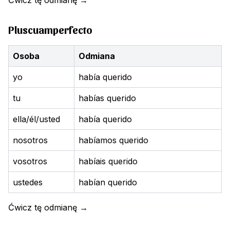
Ćwicz tę odmianę
→
Pluscuamperfecto
Osoba
Odmiana
yo
había querido
tu
habías querido
ella/él/usted
había querido
nosotros
habíamos querido
vosotros
habíais querido
ustedes
habían querido
Ćwicz tę odmianę
→