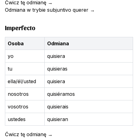
Ćwicz tę odmianę
→
Odmiana w trybie subjuntivo
querer
→
Imperfecto
Osoba
Odmiana
yo
quisiera
tu
quisieras
ella/él/usted
quisiera
nosotros
quisiéramos
vosotros
quisierais
ustedes
quisieran
Ćwicz tę odmianę
→