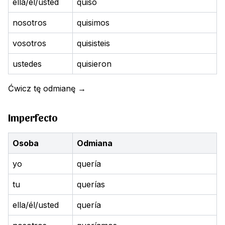
ella/él/usted
quiso
nosotros
quisimos
vosotros
quisisteis
ustedes
quisieron
Ćwicz tę odmianę
→
Imperfecto
Osoba
Odmiana
yo
quería
tu
querías
ella/él/usted
quería