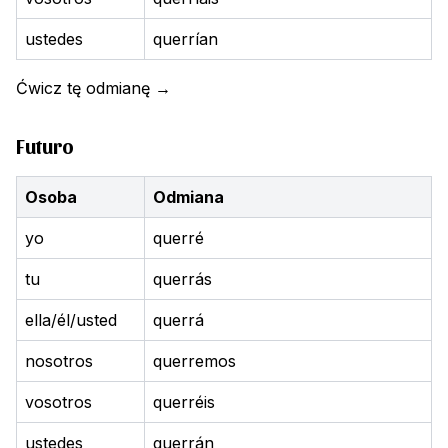
ustedes
querrían
Ćwicz tę odmianę
→
Futuro
Osoba
Odmiana
yo
querré
tu
querrás
ella/él/usted
querrá
nosotros
querremos
vosotros
querréis
ustedes
querrán