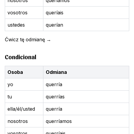
nosotros
queríamos
vosotros
queríais
ustedes
querían
Ćwicz tę odmianę
→
Condicional
Osoba
Odmiana
yo
querría
tu
querrías
ella/él/usted
querría
nosotros
querríamos
vosotros
querríais