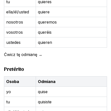
tu
quieres
ella/él/usted
quiere
nosotros
queremos
vosotros
queréis
ustedes
quieren
Ćwicz tę odmianę
→
Pretérito
Osoba
Odmiana
yo
quise
tu
quisiste