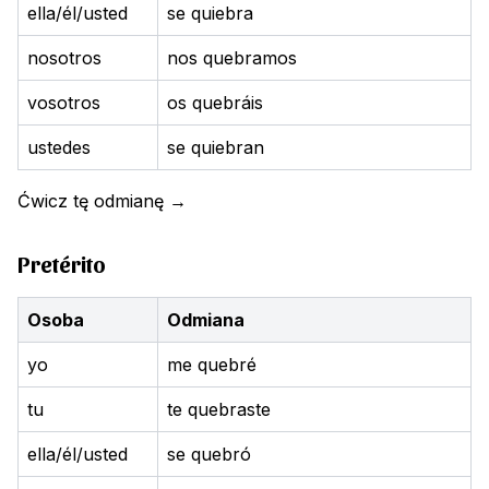
ella/él/usted
se quiebra
nosotros
nos quebramos
vosotros
os quebráis
ustedes
se quiebran
Ćwicz tę odmianę
→
Pretérito
Osoba
Odmiana
yo
me quebré
tu
te quebraste
ella/él/usted
se quebró