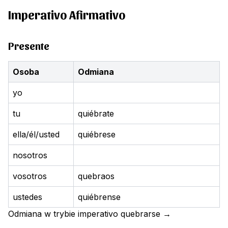
Imperativo Afirmativo
Presente
Osoba
Odmiana
yo
tu
quiébrate
ella/él/usted
quiébrese
nosotros
vosotros
quebraos
ustedes
quiébrense
Odmiana w trybie imperativo
quebrarse
→