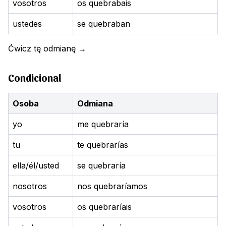
vosotros
os quebrabais
ustedes
se quebraban
Ćwicz tę odmianę
→
Condicional
Osoba
Odmiana
yo
me quebraría
tu
te quebrarías
ella/él/usted
se quebraría
nosotros
nos quebraríamos
vosotros
os quebraríais