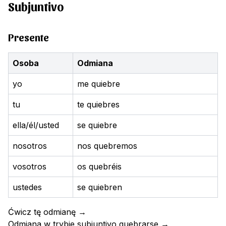
Subjuntivo
Presente
Osoba
Odmiana
yo
me quiebre
tu
te quiebres
ella/él/usted
se quiebre
nosotros
nos quebremos
vosotros
os quebréis
ustedes
se quiebren
Ćwicz tę odmianę
→
Odmiana w trybie subjuntivo
quebrarse
→