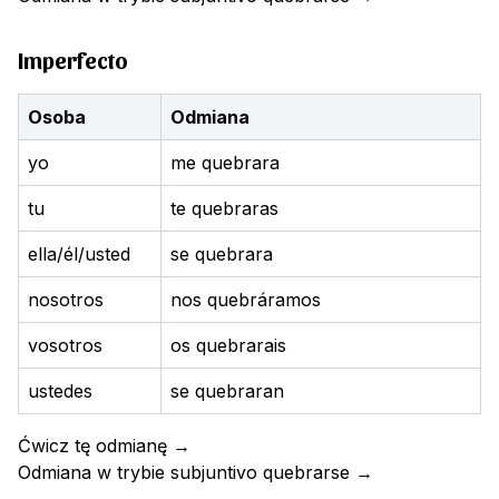
Imperfecto
Osoba
Odmiana
yo
me quebrara
tu
te quebraras
ella/él/usted
se quebrara
nosotros
nos quebráramos
vosotros
os quebrarais
ustedes
se quebraran
Ćwicz tę odmianę
→
Odmiana w trybie subjuntivo
quebrarse
→