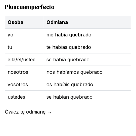
Pluscuamperfecto
Osoba
Odmiana
yo
me había quebrado
tu
te habías quebrado
ella/él/usted
se había quebrado
nosotros
nos habíamos quebrado
vosotros
os habíais quebrado
ustedes
se habían quebrado
Ćwicz tę odmianę
→