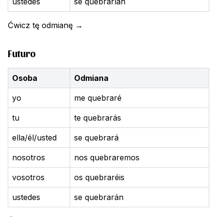
ustedes
se quebrarían
Ćwicz tę odmianę
→
Futuro
Osoba
Odmiana
yo
me quebraré
tu
te quebrarás
ella/él/usted
se quebrará
nosotros
nos quebraremos
vosotros
os quebraréis
ustedes
se quebrarán