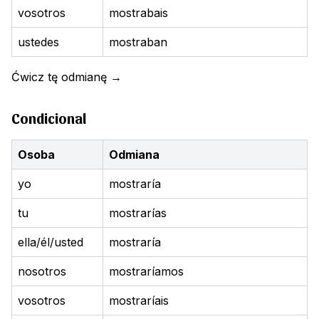
vosotros
mostrabais
ustedes
mostraban
Ćwicz tę odmianę
→
Condicional
Osoba
Odmiana
yo
mostraría
tu
mostrarías
ella/él/usted
mostraría
nosotros
mostraríamos
vosotros
mostraríais