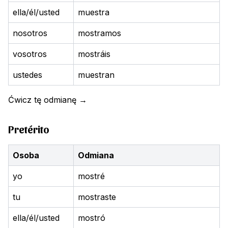
ella/él/usted
muestra
nosotros
mostramos
vosotros
mostráis
ustedes
muestran
Ćwicz tę odmianę
→
Pretérito
Osoba
Odmiana
yo
mostré
tu
mostraste
ella/él/usted
mostró