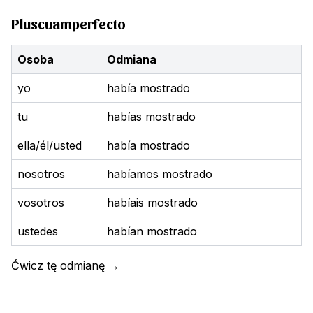
Pluscuamperfecto
Osoba
Odmiana
yo
había mostrado
tu
habías mostrado
ella/él/usted
había mostrado
nosotros
habíamos mostrado
vosotros
habíais mostrado
ustedes
habían mostrado
Ćwicz tę odmianę
→