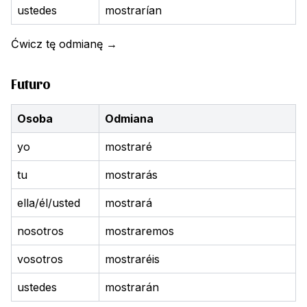
ustedes
mostrarían
Ćwicz tę odmianę
→
Futuro
Osoba
Odmiana
yo
mostraré
tu
mostrarás
ella/él/usted
mostrará
nosotros
mostraremos
vosotros
mostraréis
ustedes
mostrarán