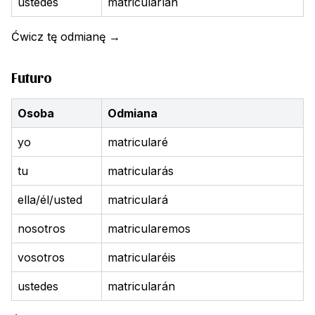
ustedes
matricularían
Ćwicz tę odmianę
→
Futuro
Osoba
Odmiana
yo
matricularé
tu
matricularás
ella/él/usted
matriculará
nosotros
matricularemos
vosotros
matricularéis
ustedes
matricularán