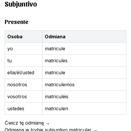
Subjuntivo
Presente
Osoba
Odmiana
yo
matricule
tu
matricules
ella/él/usted
matricule
nosotros
matriculemos
vosotros
matriculéis
ustedes
matriculen
Ćwicz tę odmianę
→
Odmiana w trybie subjuntivo
matricular
→