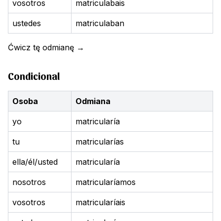
vosotros
matriculabais
ustedes
matriculaban
Ćwicz tę odmianę
→
Condicional
Osoba
Odmiana
yo
matricularía
tu
matricularías
ella/él/usted
matricularía
nosotros
matricularíamos
vosotros
matricularíais