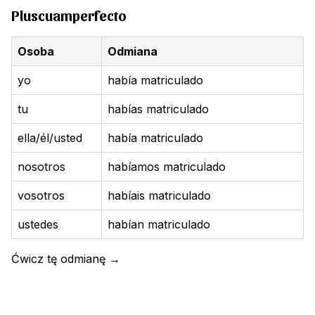
Pluscuamperfecto
Osoba
Odmiana
yo
había matriculado
tu
habías matriculado
ella/él/usted
había matriculado
nosotros
habíamos matriculado
vosotros
habíais matriculado
ustedes
habían matriculado
Ćwicz tę odmianę
→