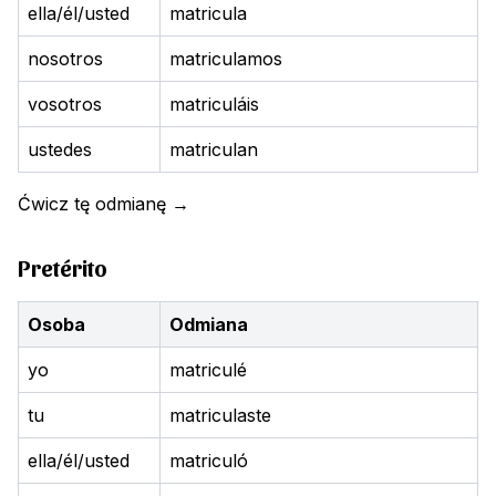
ella/él/usted
matricula
nosotros
matriculamos
vosotros
matriculáis
ustedes
matriculan
Ćwicz tę odmianę
→
Pretérito
Osoba
Odmiana
yo
matriculé
tu
matriculaste
ella/él/usted
matriculó