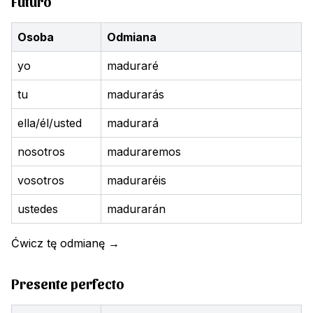
Futuro
Osoba
Odmiana
yo
maduraré
tu
madurarás
ella/él/usted
madurará
nosotros
maduraremos
vosotros
maduraréis
ustedes
madurarán
Ćwicz tę odmianę
→
Presente perfecto