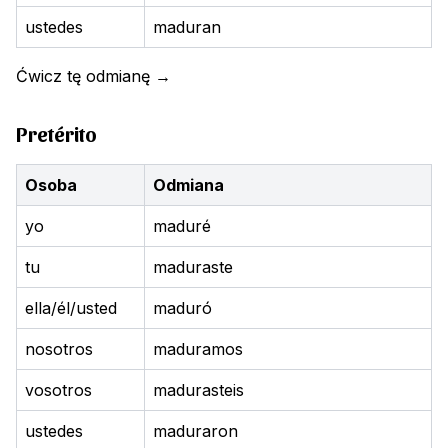
ustedes
maduran
Ćwicz tę odmianę
→
Pretérito
Osoba
Odmiana
yo
maduré
tu
maduraste
ella/él/usted
maduró
nosotros
maduramos
vosotros
madurasteis
ustedes
maduraron