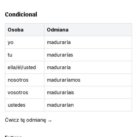
Condicional
Osoba
Odmiana
yo
maduraría
tu
madurarías
ella/él/usted
maduraría
nosotros
maduraríamos
vosotros
maduraríais
ustedes
madurarían
Ćwicz tę odmianę
→