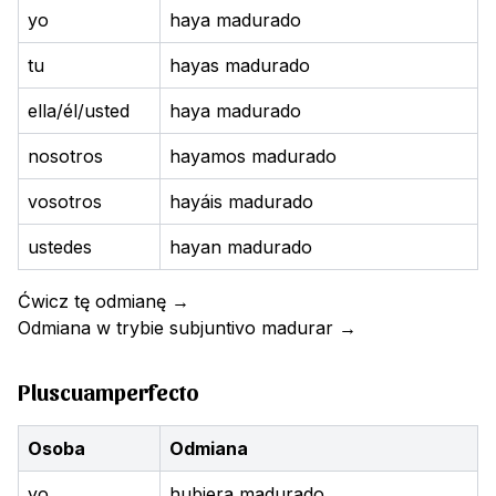
yo
haya madurado
tu
hayas madurado
ella/él/usted
haya madurado
nosotros
hayamos madurado
vosotros
hayáis madurado
ustedes
hayan madurado
Ćwicz tę odmianę
→
Odmiana w trybie subjuntivo
madurar
→
Pluscuamperfecto
Osoba
Odmiana
yo
hubiera madurado