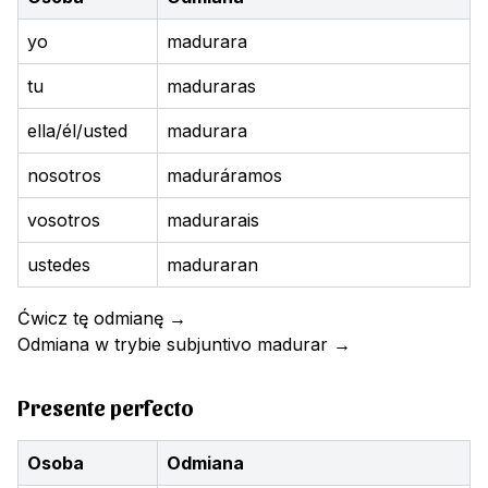
yo
madurara
tu
maduraras
ella/él/usted
madurara
nosotros
maduráramos
vosotros
madurarais
ustedes
maduraran
Ćwicz tę odmianę
→
Odmiana w trybie subjuntivo
madurar
→
Presente perfecto
Osoba
Odmiana