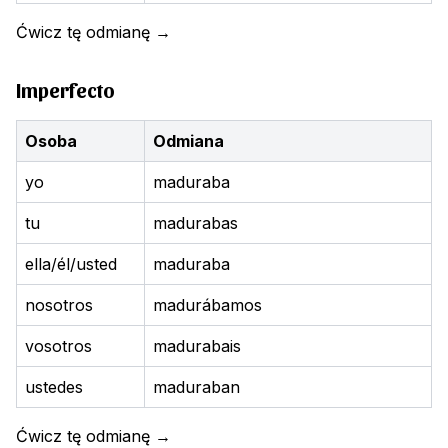
Ćwicz tę odmianę
→
Imperfecto
Osoba
Odmiana
yo
maduraba
tu
madurabas
ella/él/usted
maduraba
nosotros
madurábamos
vosotros
madurabais
ustedes
maduraban
Ćwicz tę odmianę
→