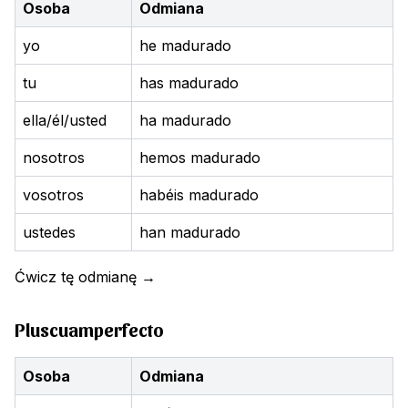
Osoba
Odmiana
yo
he madurado
tu
has madurado
ella/él/usted
ha madurado
nosotros
hemos madurado
vosotros
habéis madurado
ustedes
han madurado
Ćwicz tę odmianę
→
Pluscuamperfecto
Osoba
Odmiana