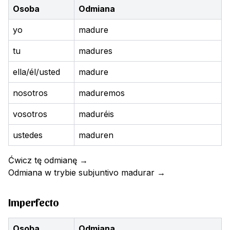
Osoba
Odmiana
yo
madure
tu
madures
ella/él/usted
madure
nosotros
maduremos
vosotros
maduréis
ustedes
maduren
Ćwicz tę odmianę
→
Odmiana w trybie subjuntivo
madurar
→
Imperfecto
Osoba
Odmiana