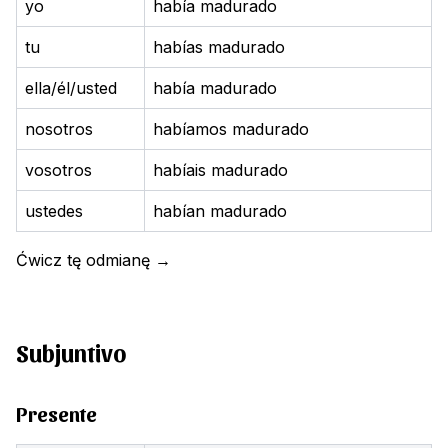
yo
había madurado
tu
habías madurado
ella/él/usted
había madurado
nosotros
habíamos madurado
vosotros
habíais madurado
ustedes
habían madurado
Ćwicz tę odmianę
→
Subjuntivo
Presente