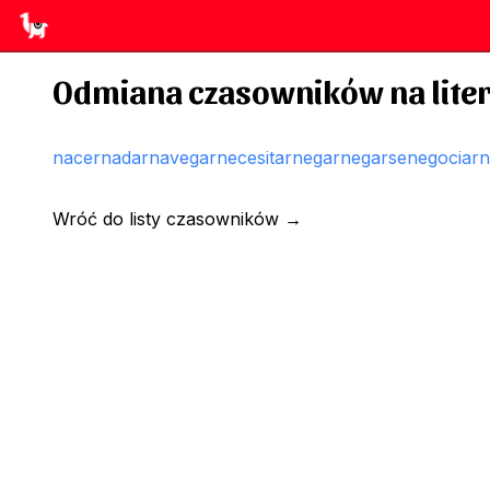
Odmiana czasowników na liter
nacer
nadar
navegar
necesitar
negar
negarse
negociar
n
Wróć do listy czasowników
→