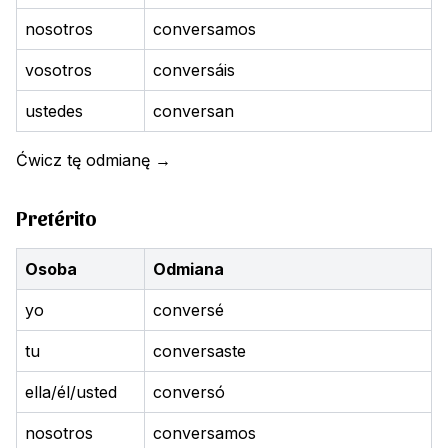
nosotros
conversamos
vosotros
conversáis
ustedes
conversan
Ćwicz tę odmianę
→
Pretérito
Osoba
Odmiana
yo
conversé
tu
conversaste
ella/él/usted
conversó
nosotros
conversamos