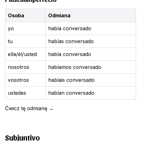
Osoba
Odmiana
yo
había conversado
tu
habías conversado
ella/él/usted
había conversado
nosotros
habíamos conversado
vosotros
habíais conversado
ustedes
habían conversado
Ćwicz tę odmianę
→
Subjuntivo