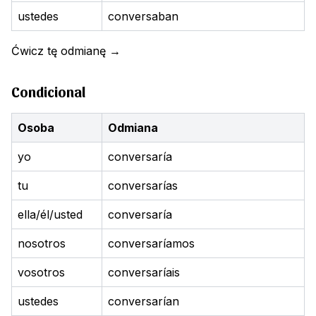
ustedes
conversaban
Ćwicz tę odmianę
→
Condicional
Osoba
Odmiana
yo
conversaría
tu
conversarías
ella/él/usted
conversaría
nosotros
conversaríamos
vosotros
conversaríais
ustedes
conversarían