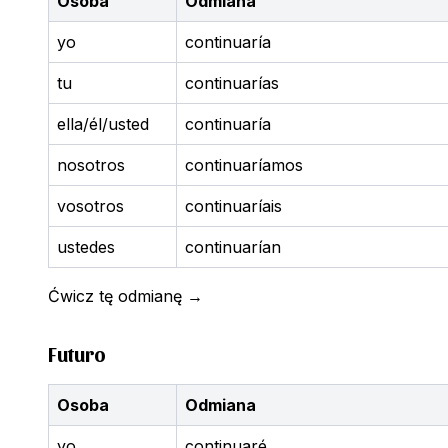
Osoba
Odmiana
yo
continuaría
tu
continuarías
ella/él/usted
continuaría
nosotros
continuaríamos
vosotros
continuaríais
ustedes
continuarían
Ćwicz tę odmianę
→
Futuro
Osoba
Odmiana
yo
continuaré