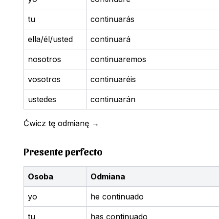
tu
continuarás
ella/él/usted
continuará
nosotros
continuaremos
vosotros
continuaréis
ustedes
continuarán
Ćwicz tę odmianę
→
Presente perfecto
Osoba
Odmiana
yo
he continuado
tu
has continuado