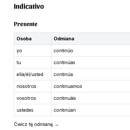
Indicativo
Presente
Osoba
Odmiana
yo
continúo
tu
continúas
ella/él/usted
continúa
nosotros
continuamos
vosotros
continuáis
ustedes
continúan
Ćwicz tę odmianę
→