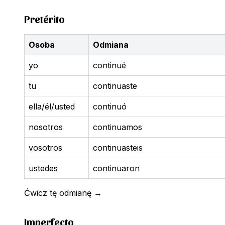
Pretérito
Osoba
Odmiana
yo
continué
tu
continuaste
ella/él/usted
continuó
nosotros
continuamos
vosotros
continuasteis
ustedes
continuaron
Ćwicz tę odmianę
→
Imperfecto