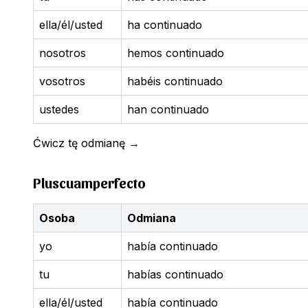
ella/él/usted
ha continuado
nosotros
hemos continuado
vosotros
habéis continuado
ustedes
han continuado
Ćwicz tę odmianę
→
Pluscuamperfecto
Osoba
Odmiana
yo
había continuado
tu
habías continuado
ella/él/usted
había continuado