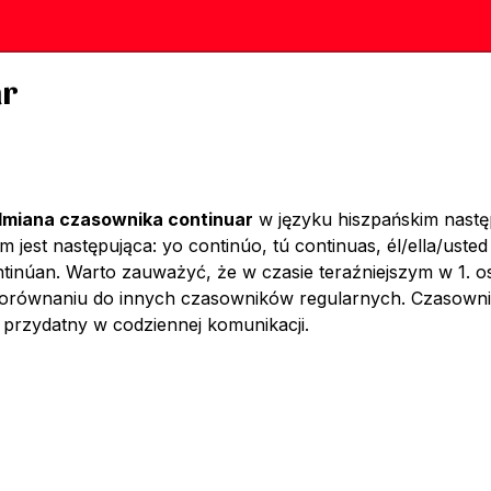
ar
miana czasownika continuar
w języku hiszpańskim nastę
m jest następująca: yo continúo, tú continuas, él/ella/ust
ontinúan. Warto zauważyć, że w czasie teraźniejszym w 1. os
 porównaniu do innych czasowników regularnych. Czasownik
e przydatny w codziennej komunikacji.