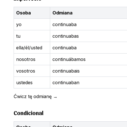
Osoba
Odmiana
yo
continuaba
tu
continuabas
ella/él/usted
continuaba
nosotros
continuábamos
vosotros
continuabais
ustedes
continuaban
Ćwicz tę odmianę
→
Condicional