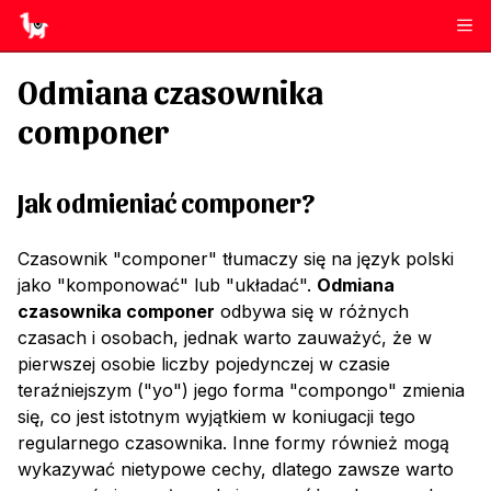
Odmiana czasownika
componer
Jak odmieniać
componer
?
Czasownik "componer" tłumaczy się na język polski
jako "komponować" lub "układać".
Odmiana
czasownika componer
odbywa się w różnych
czasach i osobach, jednak warto zauważyć, że w
pierwszej osobie liczby pojedynczej w czasie
teraźniejszym ("yo") jego forma "compongo" zmienia
się, co jest istotnym wyjątkiem w koniugacji tego
regularnego czasownika. Inne formy również mogą
wykazywać nietypowe cechy, dlatego zawsze warto