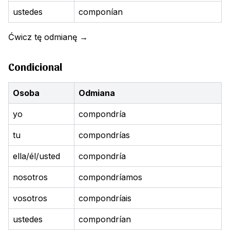
ustedes
componían
Ćwicz tę odmianę
→
Condicional
Osoba
Odmiana
yo
compondría
tu
compondrías
ella/él/usted
compondría
nosotros
compondríamos
vosotros
compondríais
ustedes
compondrían