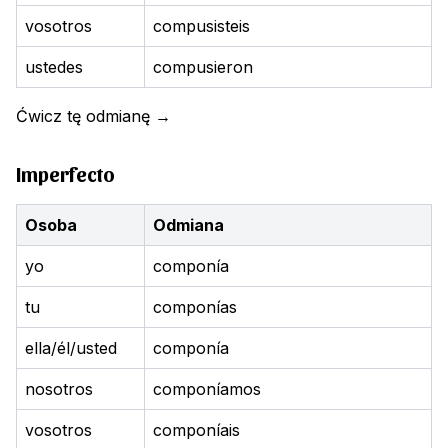
vosotros
compusisteis
ustedes
compusieron
Ćwicz tę odmianę
→
Imperfecto
Osoba
Odmiana
yo
componía
tu
componías
ella/él/usted
componía
nosotros
componíamos
vosotros
componíais