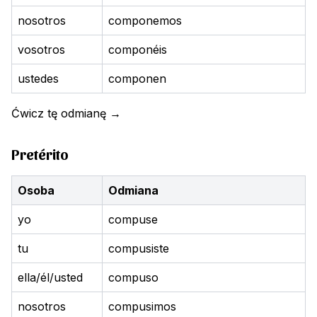
nosotros
componemos
vosotros
componéis
ustedes
componen
Ćwicz tę odmianę
→
Pretérito
Osoba
Odmiana
yo
compuse
tu
compusiste
ella/él/usted
compuso
nosotros
compusimos