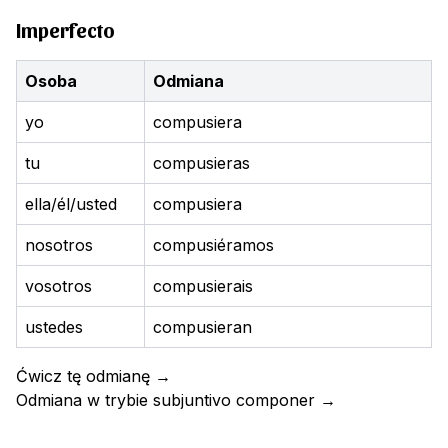
Imperfecto
Osoba
Odmiana
yo
compusiera
tu
compusieras
ella/él/usted
compusiera
nosotros
compusiéramos
vosotros
compusierais
ustedes
compusieran
Ćwicz tę odmianę
→
Odmiana w trybie subjuntivo
componer
→