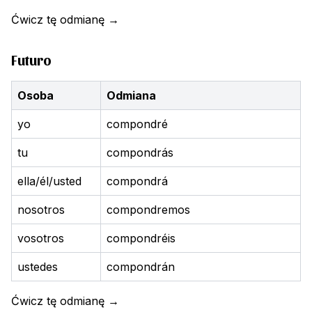
Ćwicz tę odmianę
→
Futuro
Osoba
Odmiana
yo
compondré
tu
compondrás
ella/él/usted
compondrá
nosotros
compondremos
vosotros
compondréis
ustedes
compondrán
Ćwicz tę odmianę
→