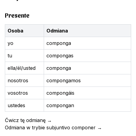
Presente
Osoba
Odmiana
yo
componga
tu
compongas
ella/él/usted
componga
nosotros
compongamos
vosotros
compongáis
ustedes
compongan
Ćwicz tę odmianę
→
Odmiana w trybie subjuntivo
componer
→