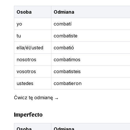
Osoba
Odmiana
yo
combatí
tu
combatiste
ella/él/usted
combatió
nosotros
combatimos
vosotros
combatisteis
ustedes
combatieron
Ćwicz tę odmianę
→
Imperfecto
Osoba
Odmiana