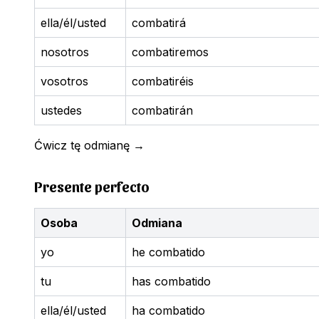
ella/él/usted
combatirá
nosotros
combatiremos
vosotros
combatiréis
ustedes
combatirán
Ćwicz tę odmianę
→
Presente perfecto
Osoba
Odmiana
yo
he combatido
tu
has combatido
ella/él/usted
ha combatido