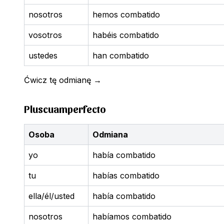
nosotros
hemos combatido
vosotros
habéis combatido
ustedes
han combatido
Ćwicz tę odmianę
→
Pluscuamperfecto
Osoba
Odmiana
yo
había combatido
tu
habías combatido
ella/él/usted
había combatido
nosotros
habíamos combatido