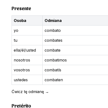
Presente
Osoba
Odmiana
yo
combato
tu
combates
ella/él/usted
combate
nosotros
combatimos
vosotros
combatís
ustedes
combaten
Ćwicz tę odmianę
→
Pretérito