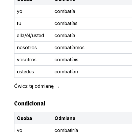
yo
combatía
tu
combatías
ella/él/usted
combatía
nosotros
combatíamos
vosotros
combatíais
ustedes
combatían
Ćwicz tę odmianę
→
Condicional
Osoba
Odmiana
yo
combatiría