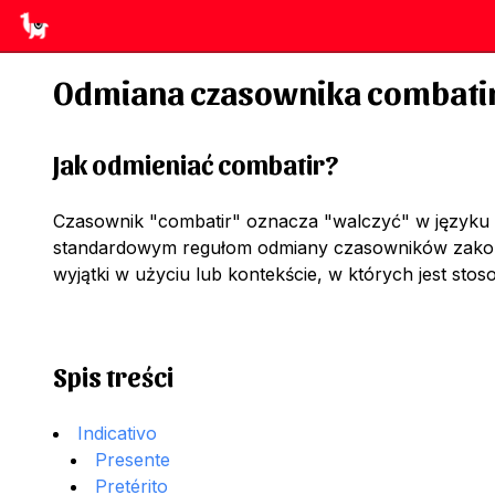
Odmiana czasownika
combati
Jak odmieniać
combatir
?
Czasownik "combatir" oznacza "walczyć" w języku
standardowym regułom odmiany czasowników zakońc
wyjątki w użyciu lub kontekście, w których jest st
Spis treści
Indicativo
Presente
Pretérito