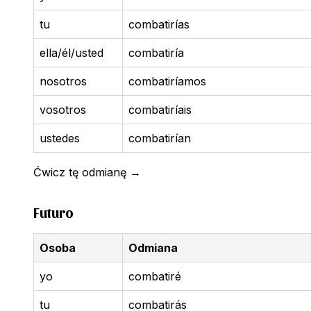
tu
combatirías
ella/él/usted
combatiría
nosotros
combatiríamos
vosotros
combatiríais
ustedes
combatirían
Ćwicz tę odmianę
→
Futuro
Osoba
Odmiana
yo
combatiré
tu
combatirás