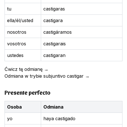
tu
castigaras
ella/él/usted
castigara
nosotros
castigáramos
vosotros
castigarais
ustedes
castigaran
Ćwicz tę odmianę
→
Odmiana w trybie subjuntivo
castigar
→
Presente perfecto
Osoba
Odmiana
yo
haya castigado