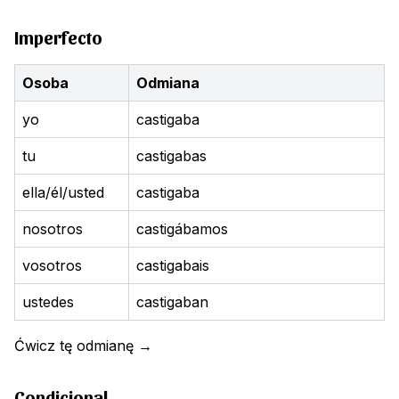
Imperfecto
Osoba
Odmiana
yo
castigaba
tu
castigabas
ella/él/usted
castigaba
nosotros
castigábamos
vosotros
castigabais
ustedes
castigaban
Ćwicz tę odmianę
→
Condicional