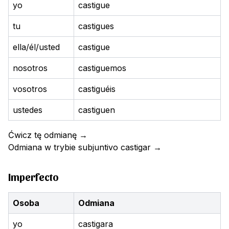
yo
castigue
tu
castigues
ella/él/usted
castigue
nosotros
castiguemos
vosotros
castiguéis
ustedes
castiguen
Ćwicz tę odmianę
→
Odmiana w trybie subjuntivo
castigar
→
Imperfecto
Osoba
Odmiana
yo
castigara