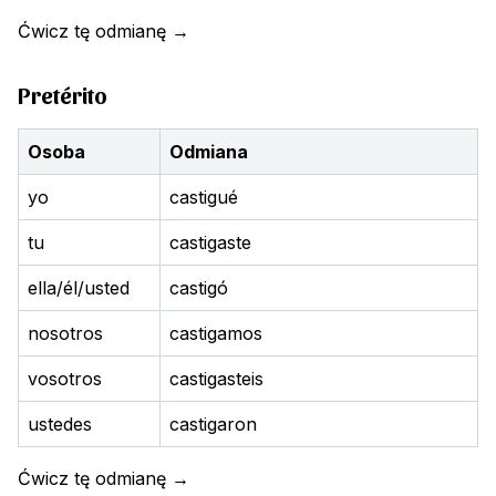
Ćwicz tę odmianę
→
Pretérito
Osoba
Odmiana
yo
castigué
tu
castigaste
ella/él/usted
castigó
nosotros
castigamos
vosotros
castigasteis
ustedes
castigaron
Ćwicz tę odmianę
→