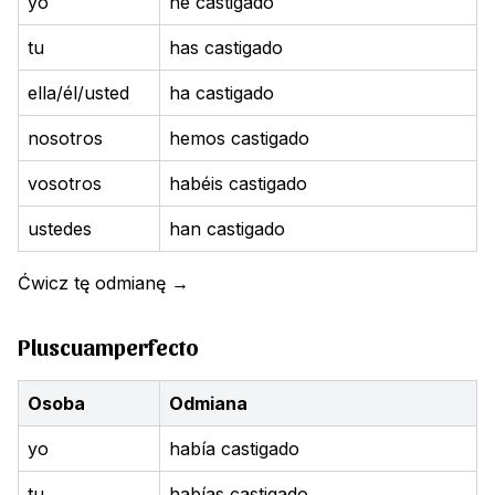
yo
he castigado
tu
has castigado
ella/él/usted
ha castigado
nosotros
hemos castigado
vosotros
habéis castigado
ustedes
han castigado
Ćwicz tę odmianę
→
Pluscuamperfecto
Osoba
Odmiana
yo
había castigado
tu
habías castigado