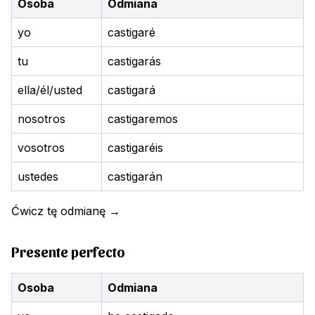
Osoba
Odmiana
yo
castigaré
tu
castigarás
ella/él/usted
castigará
nosotros
castigaremos
vosotros
castigaréis
ustedes
castigarán
Ćwicz tę odmianę
→
Presente perfecto
Osoba
Odmiana