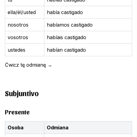
ella/él/usted
había castigado
nosotros
habíamos castigado
vosotros
habíais castigado
ustedes
habían castigado
Ćwicz tę odmianę
→
Subjuntivo
Presente
Osoba
Odmiana