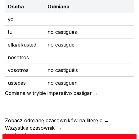
Osoba
Odmiana
yo
tu
no castigues
ella/él/usted
no castigue
nosotros
vosotros
no castiguéis
ustedes
no castiguen
Odmiana w trybie imperativo
castigar
→
Zobacz odmianę czasowników na literę
c
→
Wszystkie czasowniki
→
Nauka hiszpańskiego
→