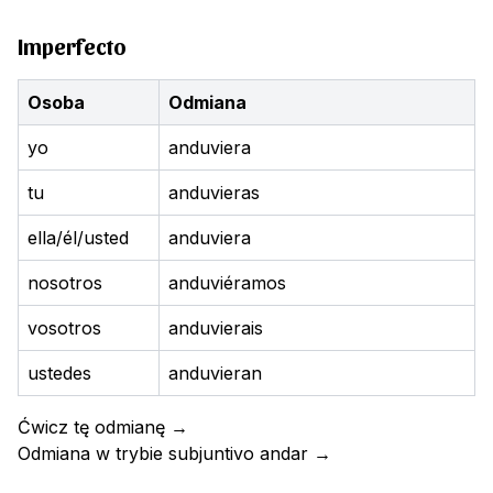
Imperfecto
Osoba
Odmiana
yo
anduviera
tu
anduvieras
ella/él/usted
anduviera
nosotros
anduviéramos
vosotros
anduvierais
ustedes
anduvieran
Ćwicz tę odmianę
→
Odmiana w trybie subjuntivo
andar
→