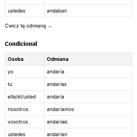
ustedes
andaban
Ćwicz tę odmianę
→
Condicional
Osoba
Odmiana
yo
andaría
tu
andarías
ella/él/usted
andaría
nosotros
andaríamos
vosotros
andaríais
ustedes
andarían