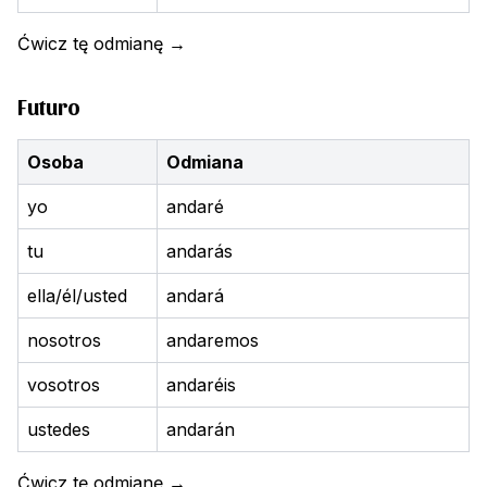
Ćwicz tę odmianę
→
Futuro
Osoba
Odmiana
yo
andaré
tu
andarás
ella/él/usted
andará
nosotros
andaremos
vosotros
andaréis
ustedes
andarán
Ćwicz tę odmianę
→