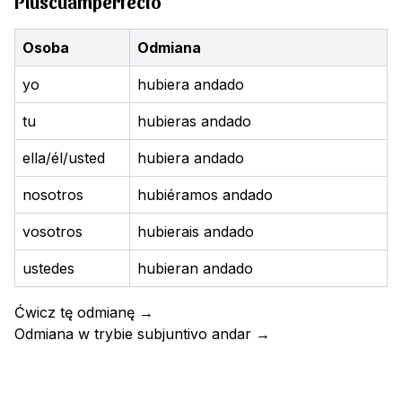
Pluscuamperfecto
Osoba
Odmiana
yo
hubiera andado
tu
hubieras andado
ella/él/usted
hubiera andado
nosotros
hubiéramos andado
vosotros
hubierais andado
ustedes
hubieran andado
Ćwicz tę odmianę
→
Odmiana w trybie subjuntivo
andar
→