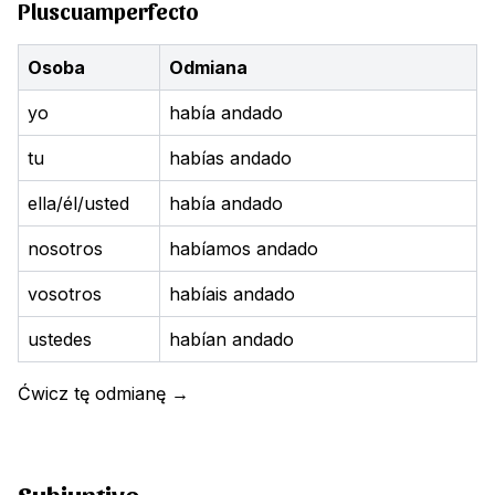
Pluscuamperfecto
Osoba
Odmiana
yo
había andado
tu
habías andado
ella/él/usted
había andado
nosotros
habíamos andado
vosotros
habíais andado
ustedes
habían andado
Ćwicz tę odmianę
→