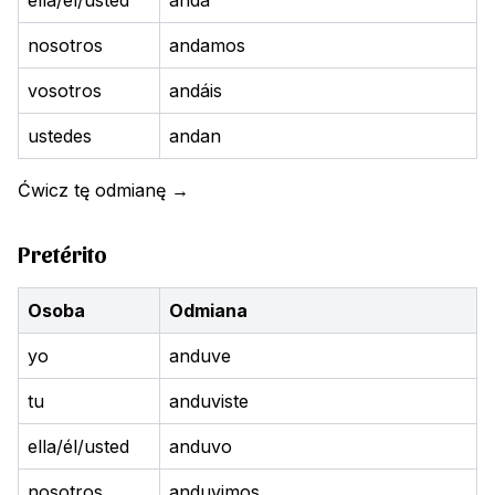
ella/él/usted
anda
nosotros
andamos
vosotros
andáis
ustedes
andan
Ćwicz tę odmianę
→
Pretérito
Osoba
Odmiana
yo
anduve
tu
anduviste
ella/él/usted
anduvo
nosotros
anduvimos