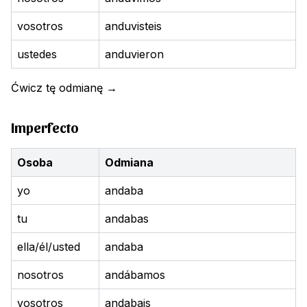
vosotros
anduvisteis
ustedes
anduvieron
Ćwicz tę odmianę
→
Imperfecto
Osoba
Odmiana
yo
andaba
tu
andabas
ella/él/usted
andaba
nosotros
andábamos
vosotros
andabais