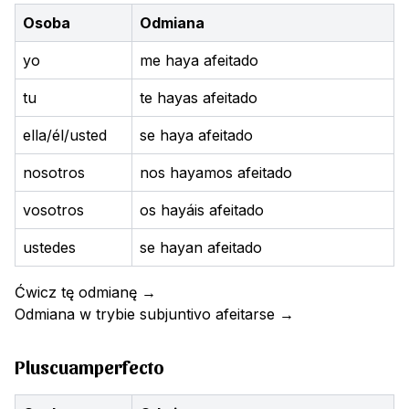
Osoba
Odmiana
yo
me haya afeitado
tu
te hayas afeitado
ella/él/usted
se haya afeitado
nosotros
nos hayamos afeitado
vosotros
os hayáis afeitado
ustedes
se hayan afeitado
Ćwicz tę odmianę
→
Odmiana w trybie subjuntivo
afeitarse
→
Pluscuamperfecto