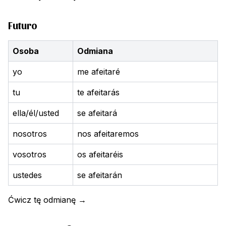
Futuro
Osoba
Odmiana
yo
me afeitaré
tu
te afeitarás
ella/él/usted
se afeitará
nosotros
nos afeitaremos
vosotros
os afeitaréis
ustedes
se afeitarán
Ćwicz tę odmianę
→