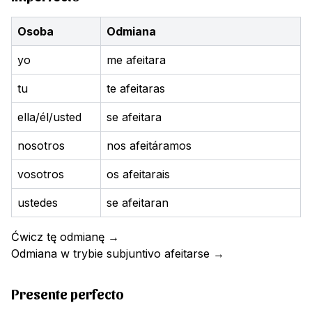
Osoba
Odmiana
yo
me afeitara
tu
te afeitaras
ella/él/usted
se afeitara
nosotros
nos afeitáramos
vosotros
os afeitarais
ustedes
se afeitaran
Ćwicz tę odmianę
→
Odmiana w trybie subjuntivo
afeitarse
→
Presente perfecto