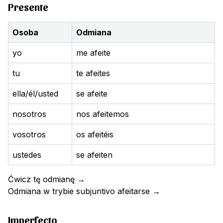
Presente
Osoba
Odmiana
yo
me afeite
tu
te afeites
ella/él/usted
se afeite
nosotros
nos afeitemos
vosotros
os afeitéis
ustedes
se afeiten
Ćwicz tę odmianę
→
Odmiana w trybie subjuntivo
afeitarse
→
Imperfecto