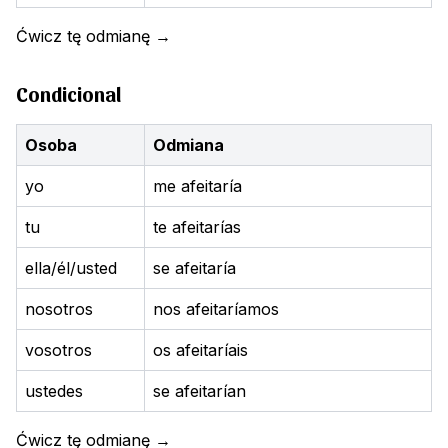
Ćwicz tę odmianę
→
Condicional
Osoba
Odmiana
yo
me afeitaría
tu
te afeitarías
ella/él/usted
se afeitaría
nosotros
nos afeitaríamos
vosotros
os afeitaríais
ustedes
se afeitarían
Ćwicz tę odmianę
→