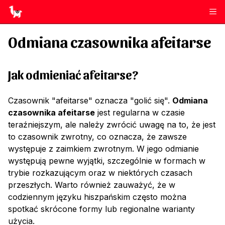
Odmiana czasownika
afeitarse
Jak odmieniać
afeitarse
?
Czasownik "afeitarse" oznacza "golić się".
Odmiana
czasownika afeitarse
jest regularna w czasie
teraźniejszym, ale należy zwrócić uwagę na to, że jest
to czasownik zwrotny, co oznacza, że zawsze
występuje z zaimkiem zwrotnym. W jego odmianie
występują pewne wyjątki, szczególnie w formach w
trybie rozkazującym oraz w niektórych czasach
przeszłych. Warto również zauważyć, że w
codziennym języku hiszpańskim często można
spotkać skrócone formy lub regionalne warianty
użycia.