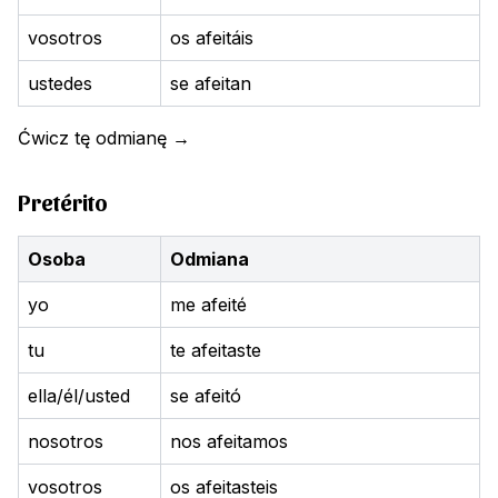
vosotros
os afeitáis
ustedes
se afeitan
Ćwicz tę odmianę
→
Pretérito
Osoba
Odmiana
yo
me afeité
tu
te afeitaste
ella/él/usted
se afeitó
nosotros
nos afeitamos
vosotros
os afeitasteis