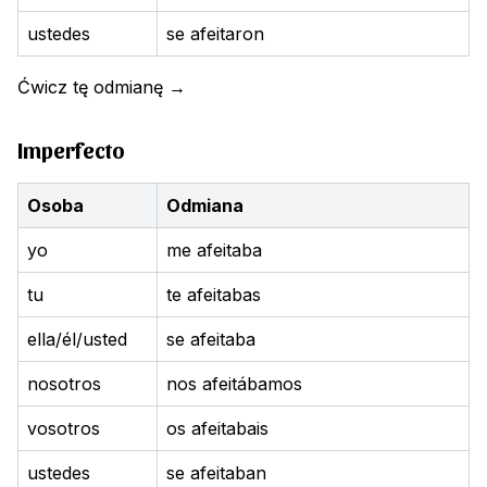
ustedes
se afeitaron
Ćwicz tę odmianę
→
Imperfecto
Osoba
Odmiana
yo
me afeitaba
tu
te afeitabas
ella/él/usted
se afeitaba
nosotros
nos afeitábamos
vosotros
os afeitabais
ustedes
se afeitaban