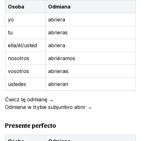
Osoba
Odmiana
yo
abriera
tu
abrieras
ella/él/usted
abriera
nosotros
abriéramos
vosotros
abrierais
ustedes
abrieran
Ćwicz tę odmianę
→
Odmiana w trybie subjuntivo
abrir
→
Presente perfecto