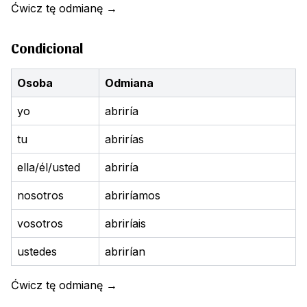
Ćwicz tę odmianę
→
Condicional
Osoba
Odmiana
yo
abriría
tu
abrirías
ella/él/usted
abriría
nosotros
abriríamos
vosotros
abriríais
ustedes
abrirían
Ćwicz tę odmianę
→