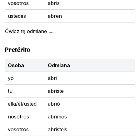
vosotros
abrís
ustedes
abren
Ćwicz tę odmianę
→
Pretérito
Osoba
Odmiana
yo
abrí
tu
abriste
ella/él/usted
abrió
nosotros
abrimos
vosotros
abristeis