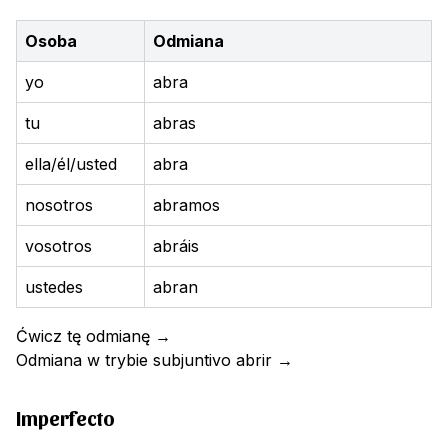
Osoba
Odmiana
yo
abra
tu
abras
ella/él/usted
abra
nosotros
abramos
vosotros
abráis
ustedes
abran
Ćwicz tę odmianę
→
Odmiana w trybie subjuntivo
abrir
→
Imperfecto