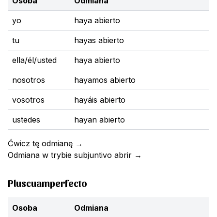
Osoba
Odmiana
yo
haya abierto
tu
hayas abierto
ella/él/usted
haya abierto
nosotros
hayamos abierto
vosotros
hayáis abierto
ustedes
hayan abierto
Ćwicz tę odmianę
→
Odmiana w trybie subjuntivo
abrir
→
Pluscuamperfecto
Osoba
Odmiana