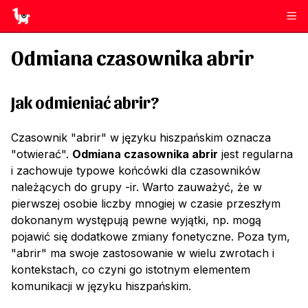
Odmiana czasownika
abrir
Jak odmieniać
abrir
?
Czasownik "abrir" w języku hiszpańskim oznacza
"otwierać".
Odmiana czasownika abrir
jest regularna
i zachowuje typowe końcówki dla czasowników
należących do grupy -ir. Warto zauważyć, że w
pierwszej osobie liczby mnogiej w czasie przeszłym
dokonanym występują pewne wyjątki, np. mogą
pojawić się dodatkowe zmiany fonetyczne. Poza tym,
"abrir" ma swoje zastosowanie w wielu zwrotach i
kontekstach, co czyni go istotnym elementem
komunikacji w języku hiszpańskim.