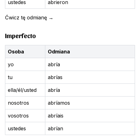
ustedes
abrieron
Ćwicz tę odmianę
→
Imperfecto
Osoba
Odmiana
yo
abría
tu
abrías
ella/él/usted
abría
nosotros
abríamos
vosotros
abríais
ustedes
abrían