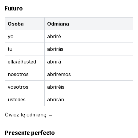
Futuro
Osoba
Odmiana
yo
abriré
tu
abrirás
ella/él/usted
abrirá
nosotros
abriremos
vosotros
abriréis
ustedes
abrirán
Ćwicz tę odmianę
→
Presente perfecto