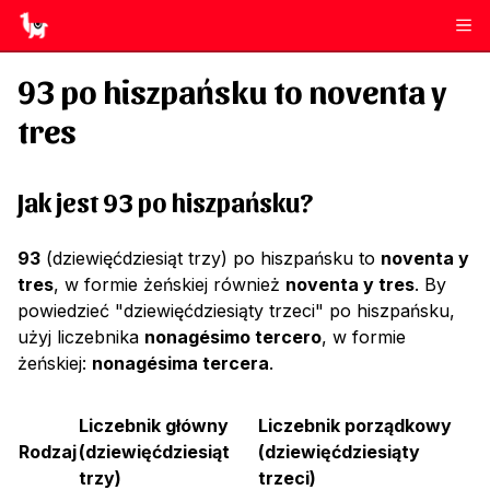
93
po hiszpańsku to
noventa y
tres
Jak jest 93 po hiszpańsku?
93
(dziewięćdziesiąt trzy) po hiszpańsku to
noventa y
tres
, w formie żeńskiej również
noventa y tres
. By
powiedzieć "dziewięćdziesiąty trzeci" po hiszpańsku,
użyj liczebnika
nonagésimo tercero
, w formie
żeńskiej:
nonagésima tercera
.
Liczebnik główny
Liczebnik porządkowy
Rodzaj
(
dziewięćdziesiąt
(
dziewięćdziesiąty
trzy
)
trzeci
)