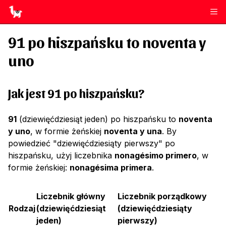
91
po hiszpańsku to
noventa y
uno
Jak jest 91 po hiszpańsku?
91
(dziewięćdziesiąt jeden) po hiszpańsku to
noventa
y uno
, w formie żeńskiej
noventa y una
. By
powiedzieć "dziewięćdziesiąty pierwszy" po
hiszpańsku, użyj liczebnika
nonagésimo primero
, w
formie żeńskiej:
nonagésima primera
.
Liczebnik główny
Liczebnik porządkowy
Rodzaj
(
dziewięćdziesiąt
(
dziewięćdziesiąty
jeden
)
pierwszy
)