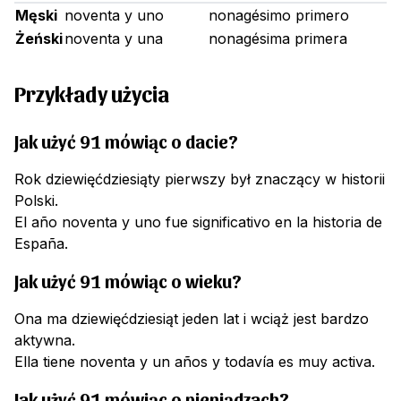
Męski
noventa y uno
nonagésimo primero
Żeński
noventa y una
nonagésima primera
Przykłady użycia
Jak użyć 91 mówiąc o dacie?
Rok dziewięćdziesiąty pierwszy był znaczący w historii
Polski.
El año noventa y uno fue significativo en la historia de
España.
Jak użyć 91 mówiąc o wieku?
Ona ma dziewięćdziesiąt jeden lat i wciąż jest bardzo
aktywna.
Ella tiene noventa y un años y todavía es muy activa.
Jak użyć 91 mówiąc o pieniądzach?