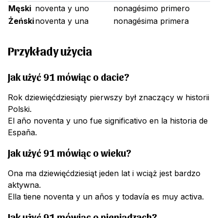
Męski
noventa y uno
nonagésimo primero
Żeński
noventa y una
nonagésima primera
Przykłady użycia
Jak użyć 91 mówiąc o dacie?
Rok dziewięćdziesiąty pierwszy był znaczący w historii
Polski.
El año noventa y uno fue significativo en la historia de
España.
Jak użyć 91 mówiąc o wieku?
Ona ma dziewięćdziesiąt jeden lat i wciąż jest bardzo
aktywna.
Ella tiene noventa y un años y todavía es muy activa.
Jak użyć 91 mówiąc o pieniądzach?