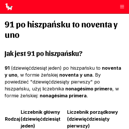
91
po hiszpańsku to
noventa y
uno
Jak jest 91 po hiszpańsku?
91
(dziewięćdziesiąt jeden) po hiszpańsku to
noventa
y uno
, w formie żeńskiej
noventa y una
. By
powiedzieć "dziewięćdziesiąty pierwszy" po
hiszpańsku, użyj liczebnika
nonagésimo primero
, w
formie żeńskiej:
nonagésima primera
.
Liczebnik główny
Liczebnik porządkowy
Rodzaj
(
dziewięćdziesiąt
(
dziewięćdziesiąty
jeden
)
pierwszy
)