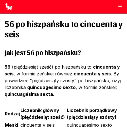
56
po hiszpańsku to
cincuenta y
seis
Jak jest 56 po hiszpańsku?
56
(pięćdziesiąt sześć) po hiszpańsku to
cincuenta y
seis
, w formie żeńskiej również
cincuenta y seis
. By
powiedzieć "pięćdziesiąty szósty" po hiszpańsku, użyj
liczebnika
quincuagésimo sexto
, w formie żeńskiej:
quincuagésima sexta
.
Liczebnik główny
Liczebnik porządkowy
Rodzaj
(
pięćdziesiąt sześć
)
(
pięćdziesiąty szósty
)
Męski
cincuenta y seis
quincuagésimo sexto