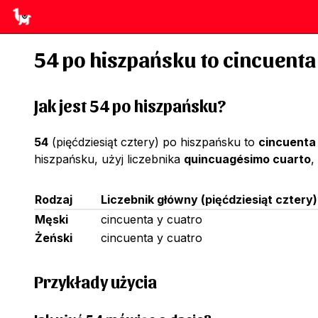
54
po hiszpańsku to
cincuenta
Jak jest 54 po hiszpańsku?
54
(pięćdziesiąt cztery) po hiszpańsku to
cincuenta
hiszpańsku, użyj liczebnika
quincuagésimo cuarto
,
Rodzaj
Liczebnik główny
(
pięćdziesiąt cztery
)
Męski
cincuenta y cuatro
Żeński
cincuenta y cuatro
Przykłady użycia