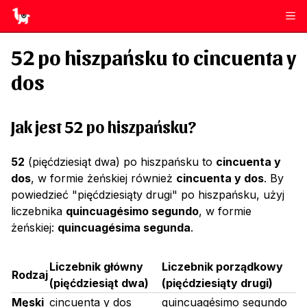
52
po hiszpańsku to
cincuenta y
dos
Jak jest 52 po hiszpańsku?
52
(pięćdziesiąt dwa) po hiszpańsku to
cincuenta y
dos
, w formie żeńskiej również
cincuenta y dos
. By
powiedzieć "pięćdziesiąty drugi" po hiszpańsku, użyj
liczebnika
quincuagésimo segundo
, w formie
żeńskiej:
quincuagésima segunda
.
Liczebnik główny
Liczebnik porządkowy
Rodzaj
(
pięćdziesiąt dwa
)
(
pięćdziesiąty drugi
)
Męski
cincuenta y dos
quincuagésimo segundo