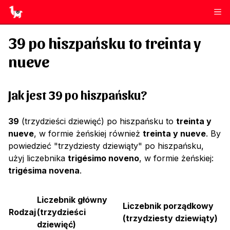
39
po hiszpańsku to
treinta y
nueve
Jak jest 39 po hiszpańsku?
39
(trzydzieści dziewięć) po hiszpańsku to
treinta y
nueve
, w formie żeńskiej również
treinta y nueve
. By
powiedzieć "trzydziesty dziewiąty" po hiszpańsku,
użyj liczebnika
trigésimo noveno
, w formie żeńskiej:
trigésima novena
.
Liczebnik główny
Liczebnik porządkowy
Rodzaj
(
trzydzieści
(
trzydziesty dziewiąty
)
dziewięć
)