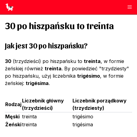
30
po hiszpańsku to
treinta
Jak jest 30 po hiszpańsku?
30
(trzydzieści) po hiszpańsku to
treinta
, w formie
żeńskiej również
treinta
. By powiedzieć "trzydziesty"
po hiszpańsku, użyj liczebnika
trigésimo
, w formie
żeńskiej:
trigésima
.
Liczebnik główny
Liczebnik porządkowy
Rodzaj
(
trzydzieści
)
(
trzydziesty
)
Męski
treinta
trigésimo
Żeński
treinta
trigésima