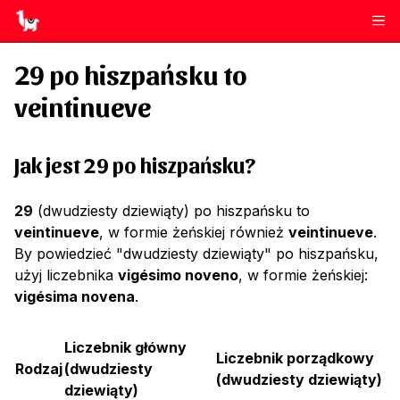
29
po hiszpańsku to
veintinueve
Jak jest 29 po hiszpańsku?
29
(dwudziesty dziewiąty) po hiszpańsku to
veintinueve
, w formie żeńskiej również
veintinueve
.
By powiedzieć "dwudziesty dziewiąty" po hiszpańsku,
użyj liczebnika
vigésimo noveno
, w formie żeńskiej:
vigésima novena
.
Liczebnik główny
Liczebnik porządkowy
Rodzaj
(
dwudziesty
(
dwudziesty dziewiąty
)
dziewiąty
)