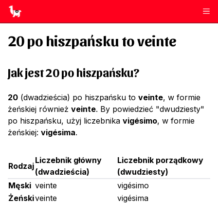
20
po hiszpańsku to
veinte
Jak jest 20 po hiszpańsku?
20
(dwadzieścia) po hiszpańsku to
veinte
, w formie
żeńskiej również
veinte
. By powiedzieć "dwudziesty"
po hiszpańsku, użyj liczebnika
vigésimo
, w formie
żeńskiej:
vigésima
.
Liczebnik główny
Liczebnik porządkowy
Rodzaj
(
dwadzieścia
)
(
dwudziesty
)
Męski
veinte
vigésimo
Żeński
veinte
vigésima