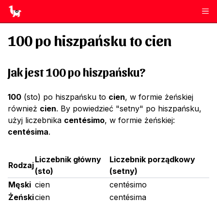
100
po hiszpańsku to
cien
Jak jest 100 po hiszpańsku?
100
(sto) po hiszpańsku to
cien
, w formie żeńskiej
również
cien
. By powiedzieć "setny" po hiszpańsku,
użyj liczebnika
centésimo
, w formie żeńskiej:
centésima
.
Liczebnik główny
Liczebnik porządkowy
Rodzaj
(
sto
)
(
setny
)
Męski
cien
centésimo
Żeński
cien
centésima